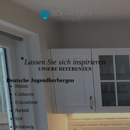
Lassen Sie sich inspirieren
UNSERE REFERENZEN
Deutsche Jugendherbergen
Büsum
Cuxhaven
Eckernförde
Niebüll
Sylt
Schleswig