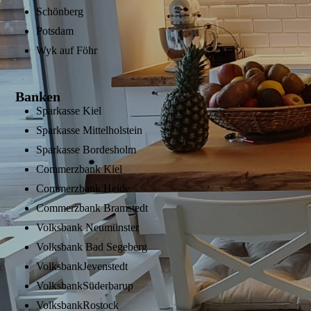
Schönberg
Potsdam
Wyk auf Föhr
Banken
Sparkasse Kiel
Sparkasse Mittelholstein
Sparkasse Bordesholm
Commerzbank Kiel
Commerzbank Heide
Commerzbank Bramstedt
Volksbank Neumünster
Volksbank Bad Segeberg
VolksbankJevenstedt
VolksbankSüderbarup
VolksbankRostock