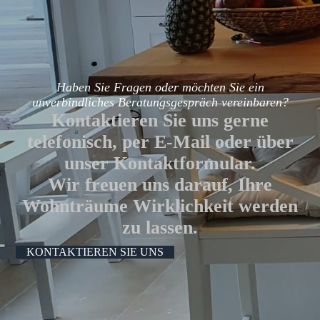
Haben Sie Fragen oder möchten Sie ein
unverbindliches Beratungsgespräch vereinbaren?
Kontaktieren Sie uns gerne
telefonisch, per E-Mail oder über
unser Kontaktformular.
Wir freuen uns darauf, Ihre
Wohnträume Wirklichkeit werden
zu lassen.
KONTAKTIEREN SIE UNS