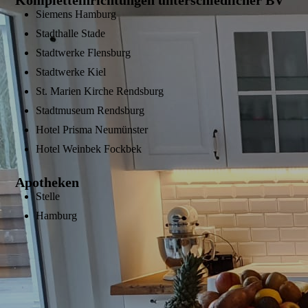
Kompletteinrichtungen unterschiedlicher BV
Siemens Hamburg
Stadthalle Stade
Stadtwerke Flensburg
Stadtwerke Kiel
St. Marien Kirche Rendsburg
Stadtmuseum Rendsburg
Hotel Prisma Neumünster
Hotel Weinbek Fockbek
Apotheken
Stelle
Hamburg