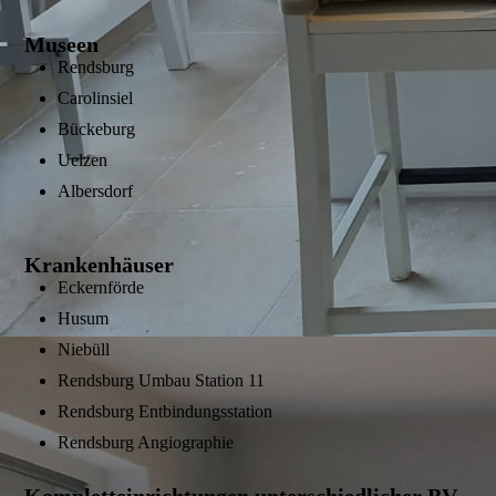
Museen
Rendsburg
Carolinsiel
Bückeburg
Uelzen
Albersdorf
Krankenhäuser
Eckernförde
Husum
Niebüll
Rendsburg Umbau Station 11
Rendsburg Entbindungsstation
Rendsburg Angiographie