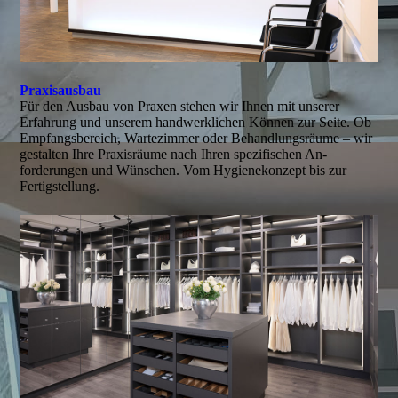
Praxisausbau
Für den Ausbau von Praxen stehen wir Ihnen mit unserer
Erfahrung und unserem handwerklichen Können zur Seite. Ob
Empfangsbereich, Warte­zimmer oder Behandlungsräume – wir
gestalten Ihre Praxisräume nach Ihren spezifischen An­
forderungen und Wünschen. Vom Hygienekonzept bis zur
Fertigstellung.