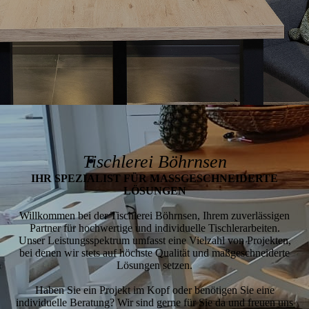
Tischlerei Böhrnsen
IHR SPEZIALIST FÜR MASSGESCHNEIDERTE
LÖSUNGEN
Willkommen bei der Tischlerei Böhrnsen, Ihrem zuverlässigen
Partner für hochwertige und individuelle Tischlerarbeiten.
Unser Leistungsspektrum umfasst eine Vielzahl von Projekten,
bei denen wir stets auf höchste Qualität und maßgeschneiderte
Lösungen setzen.
Haben Sie ein Projekt im Kopf oder benötigen Sie eine
individuelle Beratung? Wir sind gerne für Sie da und freuen uns