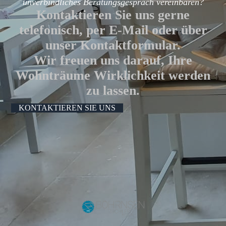
unverbindliches Beratungsgespräch vereinbaren?
Kontaktieren Sie uns gerne
telefonisch, per E-Mail oder über
unser Kontaktformular.
Wir freuen uns darauf, Ihre
Wohnträume Wirklichkeit werden
zu lassen.
KONTAKTIEREN SIE UNS